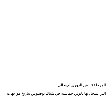
جوز” 5 أهداف منذ خسارة الفريق 1-5 أمام بيسكارا في 30 مايو 1993، كما أنها المرة الثانية التي يسجل بها نابولي خماسية في شباك يوفنتوس بتاريخ مواجهات