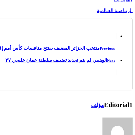
الريـاضـة العـالمية
منتخب الجزائر المضيف يفتتح منافسات كأس أمم إفري
Previous
الوهيبي لم يتم تحديد تضييف سلطنة عمان خليجي ٢٧
Next
Editorial1
مؤلف