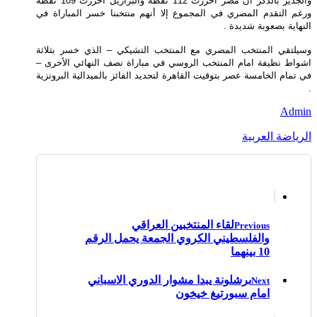
والجدير بالذكر أن مصر أحرزت 112 نقطة والبرازيل أحرزت 109 نقطة
ورغم التقدم المصري في المجموع إلا أنهم منتخبنا خسر المباراة في
النهاية بصعوبة شديدة .
وسيلتقي المنتخب المصري مع المنتخب التشيكي – الذي خسر بثلاثة
اشواط نظيفة امام المنتخب الروسي في مباراة نصف النهائي الأخرى –
في تمام الخامسة عصر بتوقيت القاهرة لتحديد الفائز بالميدالية البرونزية
.
Admin
الرياضة العربية
لقاء المنتخبين العراقي
Previous
والفلسطيني الكروي الجمعة يحمل الرقم
10 بينهما
برشلونة يبدا مشوار الدوري الاسباني
Next
امام سبورتيغ خيخون