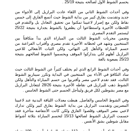
يحسم الشوط الأول لصالحه بنتيجة 25/19 .
وفي أحداث الشوط الثاني من اللقاء عادت البرازيل إلى الأجواء من
جديد وتقدمت بفارق كبير من بداية الشوط حيث أتسع الفارق إلى خمس
نقاط ولكن مع إصرار لاعبينا تمكنوا من تحقيق التعادل بل والتقدم في
اللحظات الأخيرة واستطاعوا أن يظفروا بالشوط بجدارة بنتيجة 25/22
ليستمر التقدم المصري .
وضمن مجريات الشوط الثالث من المباراة الذي بدأ متكافئاً بين
المنتخبين وشهد في لحظاته الأخيرة تقدم مصري وأقتراب الفراعنة من
حسم المباراة والتأهل إلى النهائي، ولكن الثبات الأنفعالي للاعبي
البرازيل أهلهم لكي يتداركوا الموقف ويحسموا الشوط لصالحهم بنتيجة
25/23 بصعوبة بالغة
وفي أحداث الشوط الرابع الذي لم يختلف كثيراً عن الشوط الثالث حيث
ساد التكافؤ في الأداء بين المنتخبين في البداية وتكرر سيناريو الشوط
الثالث، فقد تقدم لاعبي مصر وأقتربوا من حسم المباراة والتأهل ولكن
الشوط ذهب للبرازيل في نقاطه الأخيرة بنتيجة 28/26 لتتعادل البرازيل
مع مصر بشوطين لكل فريق وليتأجل الحسم حتى الشوط الخامس .
وفي الشوط الخامس والفاصل, هبطت معدلات اللياقة البدنية عند لاعبينا
المصريين وتقدمت البرازيل من بداية الشوط بفارق كبير ولكن تدارك
لاعبي مصر الموقف وقلصوا الفارق ولكن كانت الأنتفاضة متأخرة فقد
حسمت البرازيل الشوط لصالحها 15/13 لتحسم المباراة بثلاثة أشواط
مقابل شوطين بشق الأنفس .