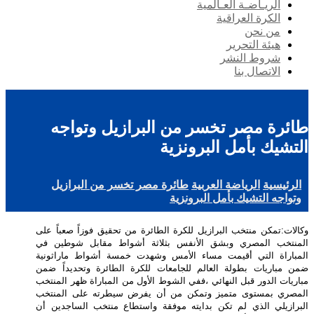
الريـاضـة العـالمية
الكرة العراقية
من نحن
هيئة التحرير
شروط النشر
الاتصال بنا
طائرة مصر تخسر من البرازيل وتواجه
التشيك بأمل البرونزية
الرئيسية
الرياضة العربية
طائرة مصر تخسر من البرازيل
وتواجه التشيك بأمل البرونزية
وكالات:تمكن منتخب البرازيل للكرة الطائرة من تحقيق فوزاً صعباً على
المنتخب المصري وبشق الأنفس بثلاثة أشواط مقابل شوطين في
المباراة التي أقيمت مساء الأمس وشهدت خمسة أشواط ماراثونية
ضمن مباريات بطولة العالم للجامعات للكرة الطائرة وتحديداً ضمن
مباريات الدور قبل النهائي ،ففي الشوط الأول من المباراة ظهر المنتخب
المصري بمستوى متميز وتمكن من أن يفرض سيطرته على المنتخب
البرازيلي الذي لم تكن بدايته موفقة واستطاع منتخب الساجدين أن