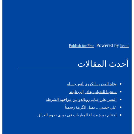
Powered by
Publish for Free
Issuu
أحدث المقالات
وفاة المدرب الكروي أنور جسام
منتخبنا للشباب يغادر إلى تايلند
النصر يعلن غياب رونالدو عن مواجهة الشرطة
علي حصني .. يمثل الگرمة رسمياً
اختتام دورة مدراء المباريات في دوري نجوم العراق