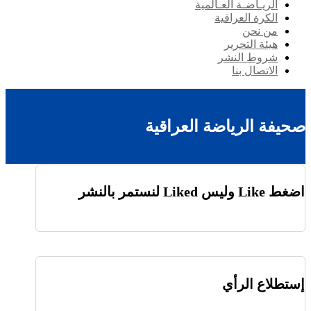
الريـاضـة العـالمية
الكرة العراقية
من نحن
هيئة التحرير
شروط النشر
الاتصال بنا
صحيفة الرياضة العراقية
اضغط Like وليس Liked لنستمر بالنشر
إستطلاع الرأي