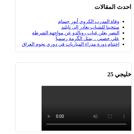
احدث المقالات
وفاة المدرب الكروي أنور جسام
منتخبنا للشباب يغادر إلى تايلند
النصر يعلن غياب رونالدو عن مواجهة الشرطة
علي حصني .. يمثل الگرمة رسمياً
اختتام دورة مدراء المباريات في دوري نجوم العراق
خليجي 25